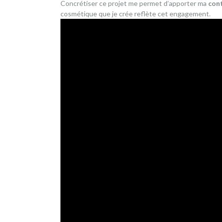
Concrétiser ce projet me permet d’apporter ma
cont
cosmétique que je crée reflète cet engagement.