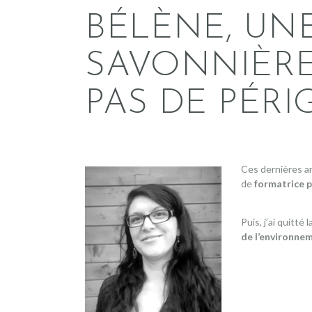
BÉLÈNE, UN
SAVONNIÈRE
PAS DE PÉR
Ces dernières an
de
formatrice 
Puis, j’ai quitté
de l’environne