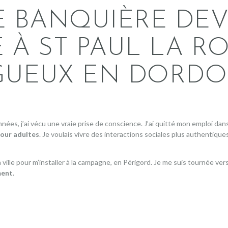
E BANQUIÈRE DE
CATEGORIES
 À ST PAUL LA RO
IGUEUX EN DORDO
PRODUITS RÉCENTS
nées, j’ai vécu une vraie prise de conscience. J’ai quitté mon emploi da
pour adultes
. Je voulais vivre des interactions sociales plus authentiqu
 la ville pour m’installer à la campagne, en Périgord. Je me suis tournée v
ment
.