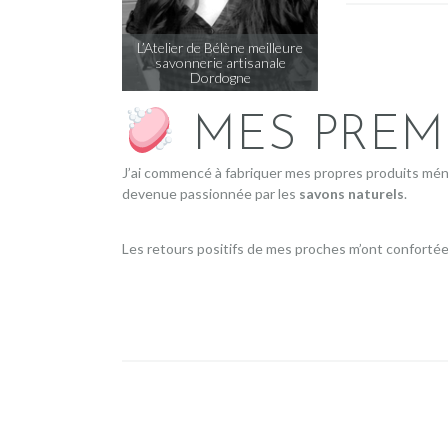
L’Atelier de Bélène meilleure
savonnerie artisanale
Dordogne
MES PREM
J’ai commencé à fabriquer mes propres produits ména
devenue passionnée par les
savons naturels
.
Les retours positifs de mes proches m’ont confortée d