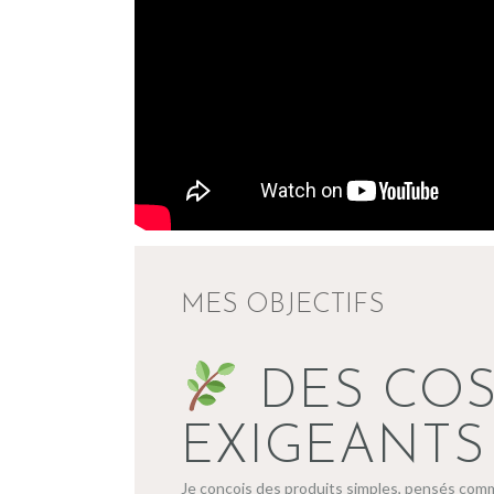
MES OBJECTIFS
DES COS
EXIGEANTS
Je conçois des produits simples, pensés co