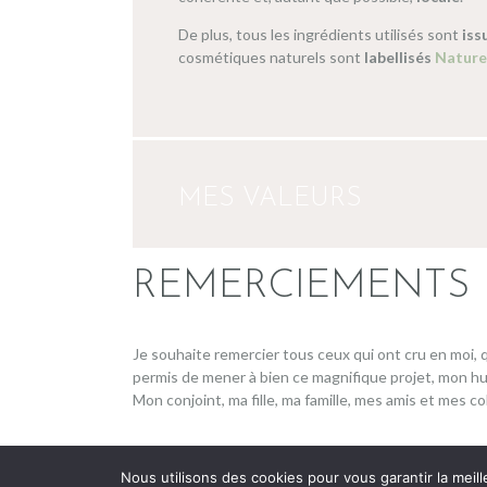
De plus, tous les ingrédients utilisés sont
iss
cosmétiques naturels sont
labellisés
Nature
MES VALEURS
REMERCIEMENTS
Je souhaite remercier tous ceux qui ont cru en moi, 
permis de mener à bien ce magnifique projet, mon hu
Mon conjoint, ma fille, ma famille, mes amis et mes c
AncoraThemes
© 2026 All rights reserved.
Nous utilisons des cookies pour vous garantir la meill