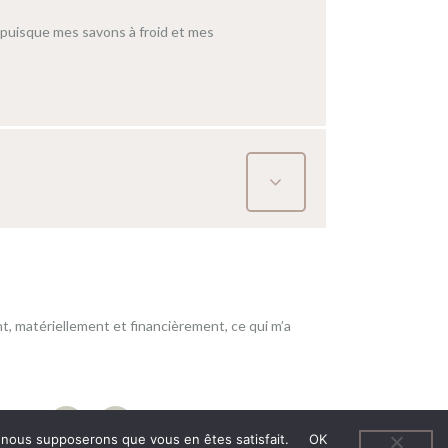
 puisque mes savons à froid et mes
t, matériellement et financièrement, ce qui m’a
Politique de confidentialité
e, nous supposerons que vous en êtes satisfait.
OK