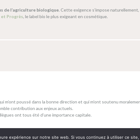
us de l’agriculture biologique
. Cette exigence s’impose naturellement,
 et Progrès
, le label bio le plus exigeant en cosmétique.
qui m’ont poussé dans la bonne direction et qui m’ont soutenu moralemen
mble contribution aux enjeux actuels.
ollègues ont tous été d’une importance capitale.
eure expérience sur notre site web. Si vous continuez à utiliser ce sit