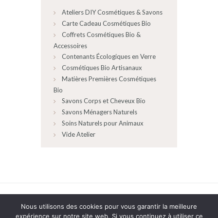
Ateliers DIY Cosmétiques & Savons
Carte Cadeau Cosmétiques Bio
Coffrets Cosmétiques Bio &
Accessoires
Contenants Écologiques en Verre
Cosmétiques Bio Artisanaux
Matières Premières Cosmétiques
Bio
Savons Corps et Cheveux Bio
Savons Ménagers Naturels
Soins Naturels pour Animaux
Vide Atelier
AncoraThemes
© 2026 All rights reserved.
Nous utilisons des cookies pour vous garantir la meilleure
expérience sur notre site web. Si vous continuez à utiliser ce