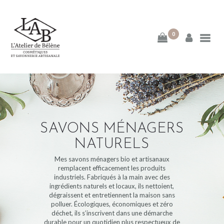
0
ACCUEIL
MA DÉMARCHE
BLOG
SAVONS MÉNAGERS
NATURELS
E-BOUTIQUE
Mes savons ménagers bio et artisanaux
remplacent efficacement les produits
industriels. Fabriqués à la main avec des
PAGES DE LA BOUTIQUE
ingrédients naturels et locaux, ils nettoient,
dégraissent et entretiennent la maison sans
polluer. Écologiques, économiques et zéro
déchet, ils s’inscrivent dans une démarche
CATEGORIES
durable pour un quotidien plus respectueux de