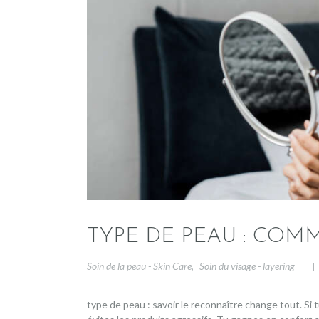
TYPE DE PEAU : COM
Soin de la peau - Skin Care
Soin du visage - layering
,
type de peau : savoir le reconnaître change tout. Si 