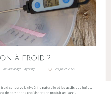
ON À FROID ?
Soin du visage - layering
28 juillet 2021
,
froid conserve la glycérine naturelle et les actifs des huiles.
tant de personnes choisissent ce produit artisanal.