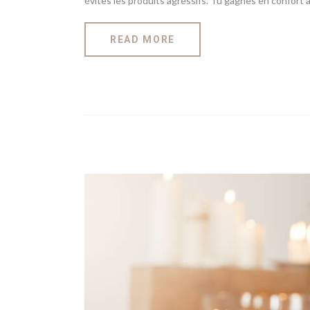
évites les produits agressifs. Tu gagnes en confort 
READ MORE