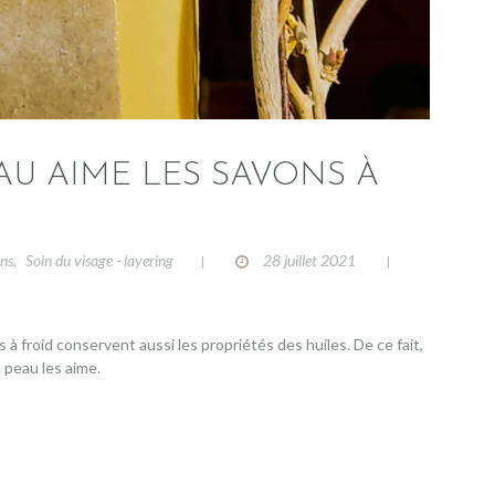
U AIME LES SAVONS À
ins
Soin du visage - layering
28 juillet 2021
,
 à froid conservent aussi les propriétés des huiles. De ce fait,
a peau les aime.