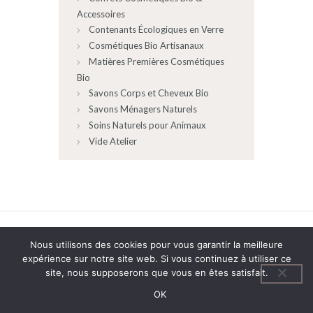
Accessoires
Contenants Écologiques en Verre
Cosmétiques Bio Artisanaux
Matières Premières Cosmétiques
Bio
Savons Corps et Cheveux Bio
Savons Ménagers Naturels
Soins Naturels pour Animaux
Vide Atelier
AncoraThemes
© 2026 All rights reserved.
Nous utilisons des cookies pour vous garantir la meilleure
expérience sur notre site web. Si vous continuez à utiliser ce
site, nous supposerons que vous en êtes satisfait.
Politique de confidentialité
OK