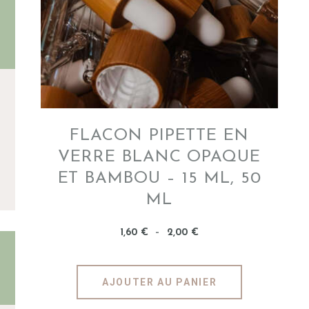
INFOS
FLACON PIPETTE EN
VERRE BLANC OPAQUE
ET BAMBOU – 15 ML, 50
ML
1
,
60
€
–
2
,
00
€
AJOUTER AU PANIER