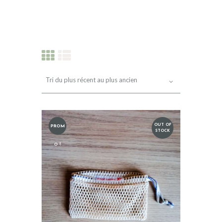
PRODUITS RÉCENTS
OUT OF
PROM
INFOS
STOCK
O !