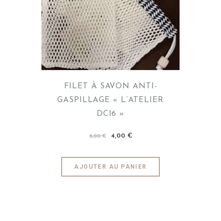
FILET À SAVON ANTI-
GASPILLAGE « L’ATELIER
DC16 »
4
,
00
€
6
,
00
€
AJOUTER AU PANIER