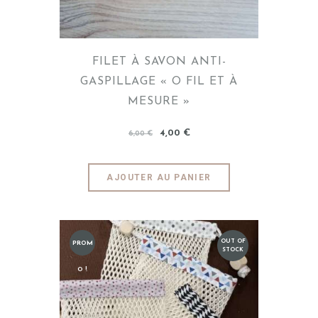
FILET À SAVON ANTI-
GASPILLAGE « O FIL ET À
MESURE »
4
,
00
€
6
,
00
€
AJOUTER AU PANIER
OUT OF
PROM
STOCK
O !