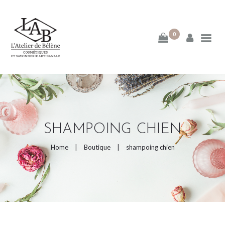
0
ACCUEIL
MA DÉMARCHE
BLOG
SHAMPOING CHIEN
E-BOUTIQUE
Home
Boutique
shampoing chien
PAGES DE LA BOUTIQUE
CATEGORIES