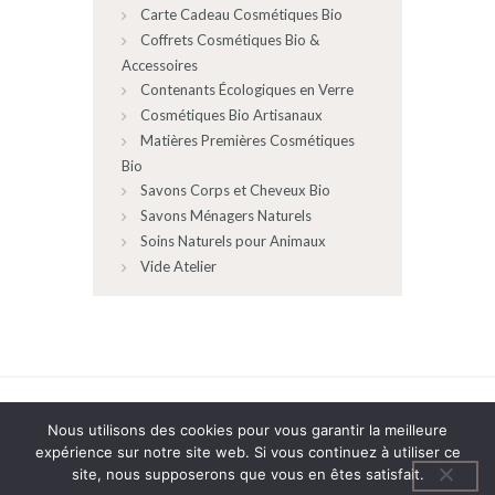
Carte Cadeau Cosmétiques Bio
Coffrets Cosmétiques Bio &
Accessoires
Contenants Écologiques en Verre
Cosmétiques Bio Artisanaux
Matières Premières Cosmétiques
Bio
Savons Corps et Cheveux Bio
Savons Ménagers Naturels
Soins Naturels pour Animaux
Vide Atelier
AncoraThemes
© 2026 All rights reserved.
Nous utilisons des cookies pour vous garantir la meilleure
expérience sur notre site web. Si vous continuez à utiliser ce
site, nous supposerons que vous en êtes satisfait.
Politique de confidentialité