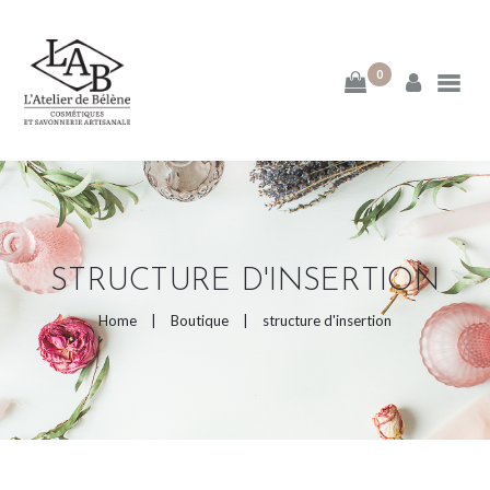
0
ACCUEIL
MA DÉMARCHE
BLOG
STRUCTURE D'INSERTION
E-BOUTIQUE
Home
Boutique
structure d'insertion
PAGES DE LA BOUTIQUE
CATEGORIES