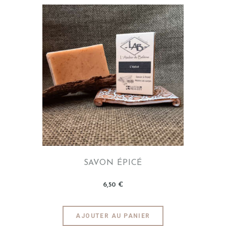
SAVON ÉPICÉ
6
,
50
€
AJOUTER AU PANIER