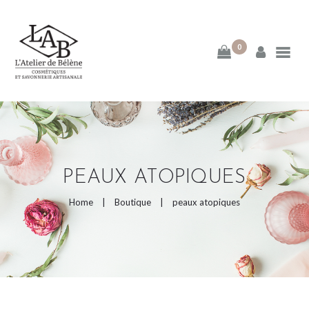
0
ACCUEIL
MA DÉMARCHE
BLOG
PEAUX ATOPIQUES
E-BOUTIQUE
Home
Boutique
peaux atopiques
PAGES DE LA BOUTIQUE
CATEGORIES